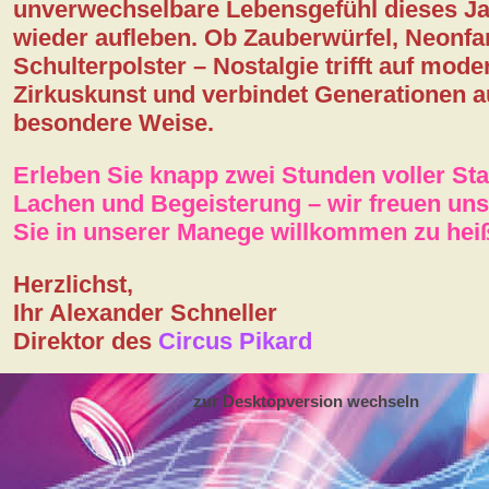
unverwechselbare Lebensgefühl dieses J
wieder aufleben. Ob Zauberwürfel, Neonfa
Schulterpolster – Nostalgie trifft auf mode
Zirkuskunst und verbindet Generationen a
besondere Weise.
Erleben Sie knapp zwei Stunden voller St
Lachen und Begeisterung – wir freuen uns
Sie in unserer Manege willkommen zu hei
Herzlichst,
Ihr Alexander Schneller
Direktor des
Circus Pikard
zur Desktopversion wechseln