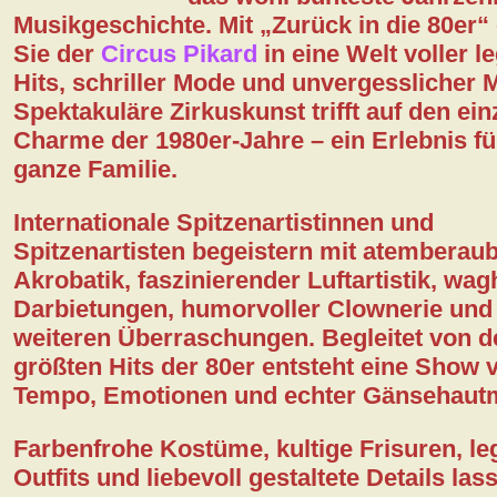
Musikgeschichte. Mit
„Zurück in die 80er“
Sie der
Circus Pikard
in eine Welt voller l
Kontakt
Hits, schriller Mode und unvergesslicher
Spektakuläre Zirkuskunst trifft auf den ein
DSGVO
Charme der 1980er-Jahre – ein Erlebnis fü
ganze Familie.
Internationale Spitzenartistinnen und
Spitzenartisten begeistern mit atemberau
Akrobatik, faszinierender Luftartistik, wag
Darbietungen, humorvoller Clownerie und 
weiteren Überraschungen. Begleitet von d
größten Hits der 80er entsteht eine Show v
Tempo, Emotionen und echter Gänsehaut
Farbenfrohe Kostüme, kultige Frisuren, l
Outfits und liebevoll gestaltete Details las