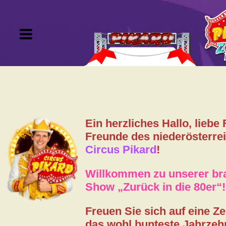
Tournee
Tickets
Ein herzliches Hallo, liebe
VIP-Kartei
Freunde des niederösterre
Circus Pikard
!
Gutscheine
Willkommen zu unserer b
Show „Zurück in die 80er“!
Artisten
Freuen Sie sich auf eine Zei
Gästebuch
das wohl bunteste Jahrzeh