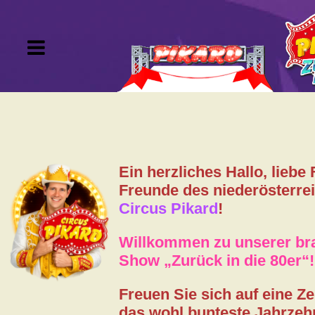
Tournee
Tickets
Ein herzliches Hallo, liebe
VIP-Kartei
Freunde des niederösterre
Circus Pikard
!
Gutscheine
Willkommen zu unserer b
Show „Zurück in die 80er“!
Artisten
Freuen Sie sich auf eine Zei
Gästebuch
das wohl bunteste Jahrzeh