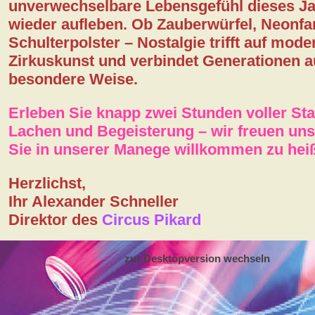
unverwechselbare Lebensgefühl dieses J
wieder aufleben. Ob Zauberwürfel, Neonfa
Schulterpolster – Nostalgie trifft auf mode
Zirkuskunst und verbindet Generationen a
besondere Weise.
Erleben Sie knapp zwei Stunden voller St
Lachen und Begeisterung – wir freuen uns
Sie in unserer Manege willkommen zu hei
Herzlichst,
Ihr Alexander Schneller
Direktor des
Circus Pikard
zur Desktopversion wechseln