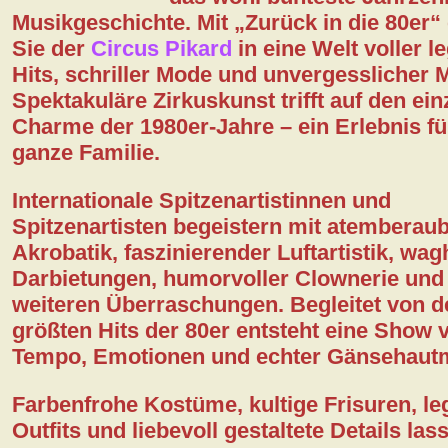
Musikgeschichte. Mit
„Zurück in die 80er“
Sie der
Circus Pikard
in eine Welt voller l
Kontakt
Hits, schriller Mode und unvergesslicher
Spektakuläre Zirkuskunst trifft auf den ein
DSGVO
Charme der 1980er-Jahre – ein Erlebnis fü
ganze Familie.
Internationale Spitzenartistinnen und
Spitzenartisten begeistern mit atemberau
Akrobatik, faszinierender Luftartistik, wag
Darbietungen, humorvoller Clownerie und 
weiteren Überraschungen. Begleitet von d
größten Hits der 80er entsteht eine Show v
Tempo, Emotionen und echter Gänsehaut
Farbenfrohe Kostüme, kultige Frisuren, l
Outfits und liebevoll gestaltete Details las