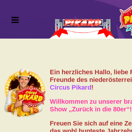
Tournee
Tickets
Ein herzliches Hallo, liebe
VIP-Kartei
Freunde des niederösterre
Circus Pikard
!
Gutscheine
Willkommen zu unserer b
Show „Zurück in die 80er“!
Artisten
Freuen Sie sich auf eine Zei
Gästebuch
das wohl bunteste Jahrzeh