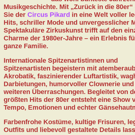
Musikgeschichte. Mit
„Zurück in die 80er“
Sie der
Circus Pikard
in eine Welt voller l
Kontakt
Hits, schriller Mode und unvergesslicher
Spektakuläre Zirkuskunst trifft auf den ein
DSGVO
Charme der 1980er-Jahre – ein Erlebnis fü
ganze Familie.
Internationale Spitzenartistinnen und
Spitzenartisten begeistern mit atemberau
Akrobatik, faszinierender Luftartistik, wag
Darbietungen, humorvoller Clownerie und 
weiteren Überraschungen. Begleitet von d
größten Hits der 80er entsteht eine Show v
Tempo, Emotionen und echter Gänsehaut
Farbenfrohe Kostüme, kultige Frisuren, l
Outfits und liebevoll gestaltete Details las