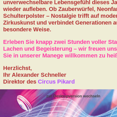
unverwechselbare Lebensgefühl dieses J
wieder aufleben. Ob Zauberwürfel, Neonfa
Schulterpolster – Nostalgie trifft auf mode
Zirkuskunst und verbindet Generationen a
besondere Weise.
Erleben Sie knapp zwei Stunden voller St
Lachen und Begeisterung – wir freuen uns
Sie in unserer Manege willkommen zu hei
Herzlichst,
Ihr Alexander Schneller
Direktor des
Circus Pikard
zur Desktopversion wechseln