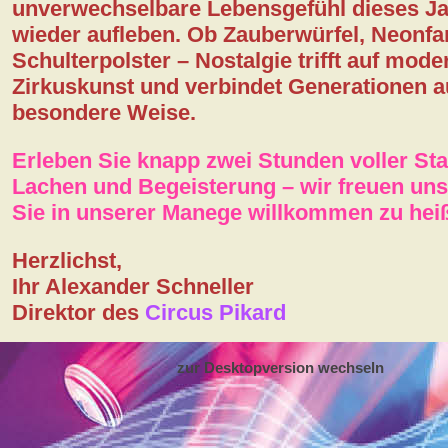
unverwechselbare Lebensgefühl dieses J
wieder aufleben. Ob Zauberwürfel, Neonfa
Schulterpolster – Nostalgie trifft auf mode
Zirkuskunst und verbindet Generationen a
besondere Weise.
Erleben Sie knapp zwei Stunden voller St
Lachen und Begeisterung – wir freuen uns
Sie in unserer Manege willkommen zu hei
Herzlichst,
Ihr Alexander Schneller
Direktor des
Circus Pikard
zur Desktopversion wechseln