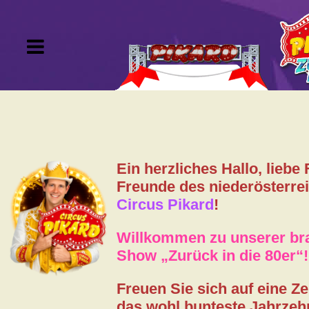
Tournee
Tickets
Ein herzliches Hallo, liebe
VIP-Kartei
Freunde des niederösterre
Circus Pikard
!
Gutscheine
Willkommen zu unserer b
Show „Zurück in die 80er“!
Artisten
Freuen Sie sich auf eine Zei
Gästebuch
das wohl bunteste Jahrzeh