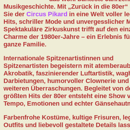
Musikgeschichte. Mit
„Zurück in die 80er“
Sie der
Circus Pikard
in eine Welt voller l
Kontakt
Hits, schriller Mode und unvergesslicher
Spektakuläre Zirkuskunst trifft auf den ein
DSGVO
Charme der 1980er-Jahre – ein Erlebnis fü
ganze Familie.
Internationale Spitzenartistinnen und
Spitzenartisten begeistern mit atemberau
Akrobatik, faszinierender Luftartistik, wag
Darbietungen, humorvoller Clownerie und 
weiteren Überraschungen. Begleitet von d
größten Hits der 80er entsteht eine Show v
Tempo, Emotionen und echter Gänsehaut
Farbenfrohe Kostüme, kultige Frisuren, l
Outfits und liebevoll gestaltete Details las