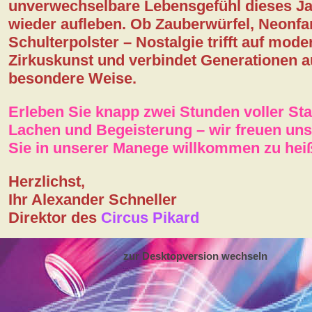
unverwechselbare Lebensgefühl dieses J
wieder aufleben. Ob Zauberwürfel, Neonfa
Schulterpolster – Nostalgie trifft auf mode
Zirkuskunst und verbindet Generationen a
besondere Weise.
Erleben Sie knapp zwei Stunden voller St
Lachen und Begeisterung – wir freuen uns
Sie in unserer Manege willkommen zu hei
Herzlichst,
Ihr Alexander Schneller
Direktor des
Circus Pikard
zur Desktopversion wechseln