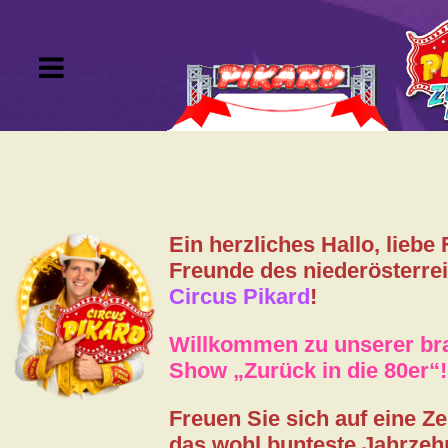
Tournee
Tickets
Ein herzliches Hallo, liebe
VIP-Kartei
Freunde des niederösterre
Circus Pikard
!
Gutscheine
Willkommen zu unserer b
Show „Zurück in die 80er“!
Artisten
Freuen Sie sich auf eine Zei
Gästebuch
das wohl bunteste Jahrzeh