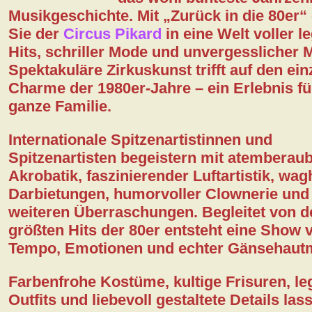
Musikgeschichte. Mit
„Zurück in die 80er“
Sie der
Circus Pikard
in eine Welt voller l
Kontakt
Hits, schriller Mode und unvergesslicher
Spektakuläre Zirkuskunst trifft auf den ein
DSGVO
Charme der 1980er-Jahre – ein Erlebnis fü
ganze Familie.
Internationale Spitzenartistinnen und
Spitzenartisten begeistern mit atemberau
Akrobatik, faszinierender Luftartistik, wag
Darbietungen, humorvoller Clownerie und 
weiteren Überraschungen. Begleitet von d
größten Hits der 80er entsteht eine Show v
Tempo, Emotionen und echter Gänsehaut
Farbenfrohe Kostüme, kultige Frisuren, l
Outfits und liebevoll gestaltete Details las