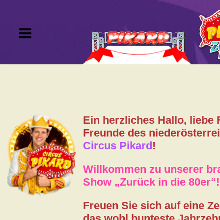
Tournee
Tickets
Ein herzliches Hallo, liebe
VIP-Kartei
Freunde des niederösterre
Circus Pikard
!
Gutscheine
Willkommen zu unserer b
Show „Zurück in die 80er“!
Artisten
Freuen Sie sich auf eine Zei
Gästebuch
das wohl bunteste Jahrzeh