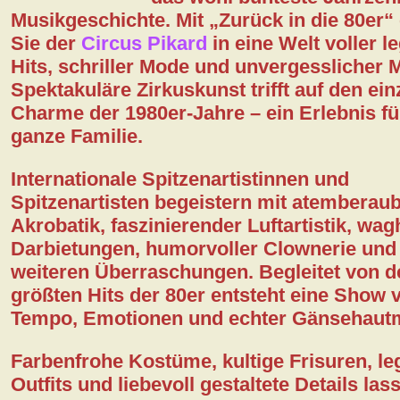
Musikgeschichte. Mit
„Zurück in die 80er“
Sie der
Circus Pikard
in eine Welt voller l
Kontakt
Hits, schriller Mode und unvergesslicher
Spektakuläre Zirkuskunst trifft auf den ein
DSGVO
Charme der 1980er-Jahre – ein Erlebnis fü
ganze Familie.
Internationale Spitzenartistinnen und
Spitzenartisten begeistern mit atemberau
Akrobatik, faszinierender Luftartistik, wag
Darbietungen, humorvoller Clownerie und 
weiteren Überraschungen. Begleitet von d
größten Hits der 80er entsteht eine Show v
Tempo, Emotionen und echter Gänsehaut
Farbenfrohe Kostüme, kultige Frisuren, l
Outfits und liebevoll gestaltete Details las