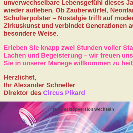
unverwechselbare Lebensgefühl dieses J
wieder aufleben. Ob Zauberwürfel, Neonfa
Schulterpolster – Nostalgie trifft auf mode
Zirkuskunst und verbindet Generationen a
besondere Weise.
Erleben Sie knapp zwei Stunden voller St
Lachen und Begeisterung – wir freuen uns
Sie in unserer Manege willkommen zu hei
Herzlichst,
Ihr Alexander Schneller
Direktor des
Circus Pikard
zur Desktopversion wechseln